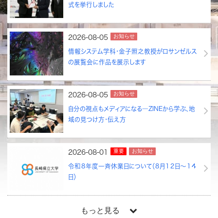
式を挙行しました
お知らせ
2026-08-05
情報システム学科・金子照之教授がロサンゼルス
の展覧会に作品を展示します
お知らせ
2026-08-05
自分の視点もメディアになる―ZINEから学ぶ、地
域の見つけ方・伝え方
重要
お知らせ
2026-08-01
令和８年度一斉休業日について（８月１２日～１４
日）
もっと見る