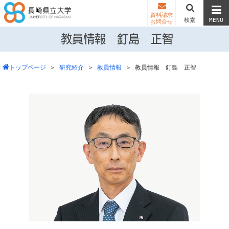


資料請求
検索
MENU
お問合せ
教員情報 釘島 正智
トップページ
＞
研究紹介
＞
教員情報
＞
教員情報 釘島 正智